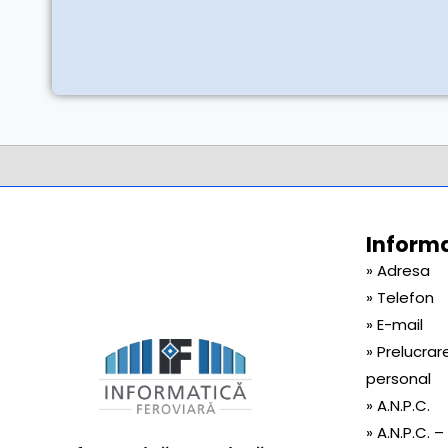
Informaț
» Adresa
» Telefon
» E-mail
» Prelucrar
personal
» A.N.P.C.
» A.N.P.C. –