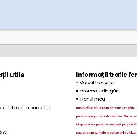
ii utile
Informații trafic fe
» Mersul trenurilor
» Informații din gări
» Trenul meu
ea datelor cu caracter
Informaţiile din circulaţie sunt variabile,
pentru data şi ora solicitării lor.
Nu ne a
răspunderea pentru eventuale pagube dir
 SAL
sau circumstanțiale produse prin utiliza