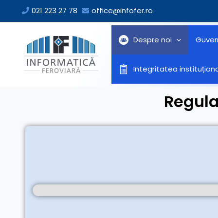
Skip
021 223 27 78
office@infofer.ro
to
content
Despre noi
Guver
Integritatea instituțion
Regula