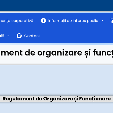
nanţa corporativă
Informații de interes public
ală
Contact
ment de organizare și func
Regulament de Organizare și Funcționare