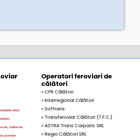
roviar
Operatori feroviari de
călători
» CFR Călători
» Interregional Călători
» Softrans
 valabile doar
» Transferoviar Călători (T.F.C.)
sumăm
» ASTRA Trans Carpatic SRL
ecte, indirecte
» Regio Călători SRL
rea acestor