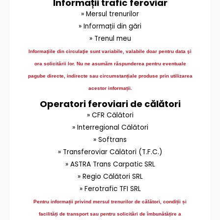
Informații trafic feroviar
» Mersul trenurilor
» Informații din gări
» Trenul meu
Informaţiile din circulaţie sunt variabile, valabile doar pentru data şi
ora solicitării lor.
Nu ne asumăm răspunderea pentru eventuale
pagube directe, indirecte sau circumstanțiale produse prin utilizarea
acestor informații.
Operatori feroviari de călători
» CFR Călători
» Interregional Călători
» Softrans
» Transferoviar Călători (T.F.C.)
» ASTRA Trans Carpatic SRL
» Regio Călători SRL
» Ferotrafic TFI SRL
Pentru informații privind mersul trenurilor de călători, condiții și
facilități de transport sau pentru solicitări de îmbunătățire a