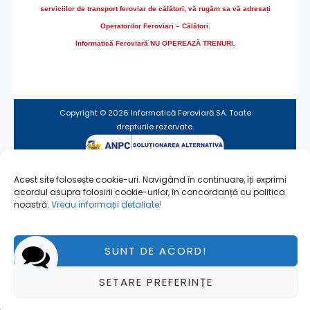
serviciilor de transport feroviar de călători, vă rugăm sa vă adresați
Operatorilor Feroviari – Călători.
Informatică Feroviară NU OPEREAZĂ TRENURI.
Copyright © 2026 Informatică Feroviară SA. Toate
drepturile rezervate.
Acest site folosește cookie-uri. Navigând în continuare, îți exprimi
Termeni de utilizare
acordul asupra folosirii cookie-urilor, în concordanță cu politica
Utilizare fişiere cookie
noastră.
Vreau informații detaliate!
SUNT DE ACORD!
Pagină actualizată la 29/01/2024
SETARE PREFERINȚE