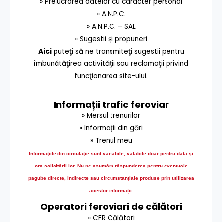
» Prelucrarea datelor cu caracter personal
» A.N.P.C.
» A.N.P.C. – SAL
» Sugestii și propuneri
Aici
puteţi să ne transmiteţi sugestii pentru
îmbunătăţirea activităţii sau reclamaţii privind
funcţionarea site-ului.
Informații trafic feroviar
» Mersul trenurilor
» Informații din gări
» Trenul meu
Informaţiile din circulaţie sunt variabile, valabile doar pentru data şi
ora solicitării lor.
Nu ne asumăm răspunderea pentru eventuale
pagube directe, indirecte sau circumstanțiale produse prin utilizarea
acestor informații.
Operatori feroviari de călători
» CFR Călători