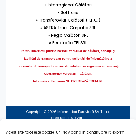
» Interregional Călători
» Softrans
» Transferoviar Călători (T.F.C.)
» ASTRA Trans Carpatic SRL
» Regio Călători SRL
» Ferotrafic TFI SRL
Pentru informații privind mersul trenurilor de călători, condiții și
facilități de transport sau pentru solicitări de îmbunătățire a
serviciilor de transport feroviar de călători, vă rugăm sa vă adresați
Operatorilor Feroviari – Călători.
Informatică Feroviară NU OPEREAZĂ TRENURI.
Copyright © 2026 Informatică Feroviară SA. Toate
drepturile rezervate.
Acest site folosește cookie-uri. Navigând în continuare, îți exprimi