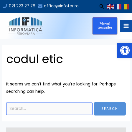
Skip
Search
Search
021 223 27 78
office@infofer.ro
to
for:
MA
content
Mersul
M
trenurilor
Op
codul etic
It seems we can’t find what you’re looking for. Perhaps
searching can help.