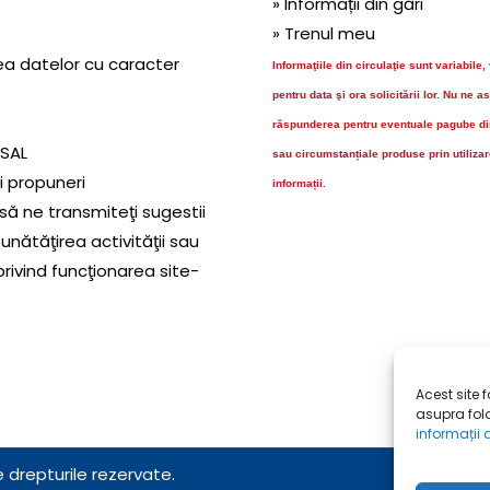
» Informații din gări
» Trenul meu
ea datelor cu caracter
Informaţiile din circulaţie sunt variabile,
pentru data şi ora solicitării lor.
Nu ne a
răspunderea pentru eventuale pagube dir
 SAL
sau circumstanțiale produse prin utiliza
și propuneri
informații.
să ne transmiteţi sugestii
nătăţirea activităţii sau
privind funcţionarea site-
Acest site 
asupra folo
informații 
 drepturile rezervate.