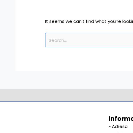
It seems we can’t find what you’re looki
Informaț
» Adresa