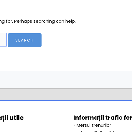
ng for. Perhaps searching can help.
ii utile
Informații trafic fe
» Mersul trenurilor