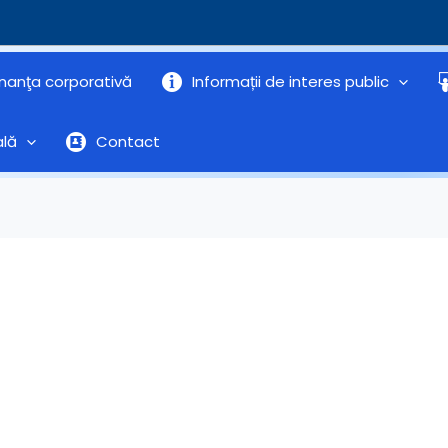
nanţa corporativă
Informații de interes public
ală
Contact