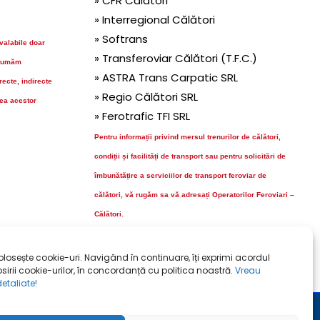
» CFR Călători
» Interregional Călători
» Softrans
 valabile doar
» Transferoviar Călători (T.F.C.)
sumăm
» ASTRA Trans Carpatic SRL
ecte, indirecte
» Regio Călători SRL
rea acestor
» Ferotrafic TFI SRL
Pentru informații privind mersul trenurilor de călători,
condiții și facilități de transport sau pentru solicitări de
îmbunătățire a serviciilor de transport feroviar de
călători, vă rugăm sa vă adresați Operatorilor Feroviari –
Călători.
Informatică Feroviară NU OPEREAZĂ TRENURI.
folosește cookie-uri. Navigând în continuare, îți exprimi acordul
sirii cookie-urilor, în concordanță cu politica noastră.
Vreau
detaliate!
Termeni de utilizare
Utilizare fişiere cookie