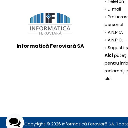
» Telefon
» E-mail
» Prelucrar
personal
» A.N.P.C.
» A.N.P.C. –
Informatică Feroviară SA
» Sugestii 
Aici
puteţi 
pentru îmbu
reclamaţii 
ului.
Copyright © 2026 Informatică Feroviară SA. Toate