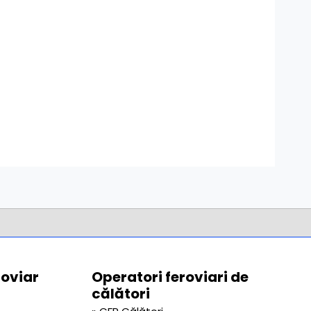
roviar
Operatori feroviari de
călători