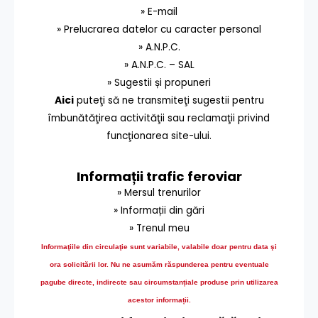
» E-mail
» Prelucrarea datelor cu caracter personal
» A.N.P.C.
» A.N.P.C. – SAL
» Sugestii și propuneri
Aici
puteţi să ne transmiteţi sugestii pentru
îmbunătăţirea activităţii sau reclamaţii privind
funcţionarea site-ului.
Informații trafic feroviar
» Mersul trenurilor
» Informații din gări
» Trenul meu
Informaţiile din circulaţie sunt variabile, valabile doar pentru data şi
ora solicitării lor.
Nu ne asumăm răspunderea pentru eventuale
pagube directe, indirecte sau circumstanțiale produse prin utilizarea
acestor informații.