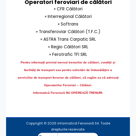
Operatori feroviari de călători
» CFR Călători
» Interregional Călători
» Softrans
» Transferoviar Călători (T.F.C.)
» ASTRA Trans Carpatic SRL
» Regio Călători SRL
» Ferotrafic TFI SRL
Pentru informații privind mersul trenurilor de călători, condiții și
facilități de transport sau pentru solicitări de îmbunătățire a
serviciilor de transport feroviar de călători, vă rugăm sa vă adresați
Operatorilor Feroviari – Călători.
Informatică Feroviară NU OPEREAZĂ TRENURI.
Copyright © 2026 Informatică Feroviară SA. Toate
drepturile rezervate.