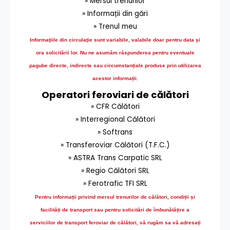
» Mersul trenurilor
» Informații din gări
» Trenul meu
Informaţiile din circulaţie sunt variabile, valabile doar pentru data şi
ora solicitării lor.
Nu ne asumăm răspunderea pentru eventuale
pagube directe, indirecte sau circumstanțiale produse prin utilizarea
acestor informații.
Operatori feroviari de călători
» CFR Călători
» Interregional Călători
» Softrans
» Transferoviar Călători (T.F.C.)
» ASTRA Trans Carpatic SRL
» Regio Călători SRL
» Ferotrafic TFI SRL
Pentru informații privind mersul trenurilor de călători, condiții și
facilități de transport sau pentru solicitări de îmbunătățire a
serviciilor de transport feroviar de călători, vă rugăm sa vă adresați