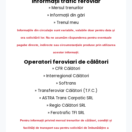
Informații trafic feroviar
» Mersul trenurilor
» Informații din gări
» Trenul meu
Informaţiile din circulaţie sunt variabile, valabile doar pentru data şi
ora solicitării lor.
Nu ne asumăm răspunderea pentru eventuale
pagube directe, indirecte sau circumstanțiale produse prin utilizarea
acestor informații.
Operatori feroviari de călători
» CFR Călători
» Interregional Călători
» Softrans
» Transferoviar Călători (T.F.C.)
» ASTRA Trans Carpatic SRL
» Regio Călători SRL
» Ferotrafic TFI SRL
Pentru informații privind mersul trenurilor de călători, condiții și
facilități de transport sau pentru solicitări de îmbunătățire a