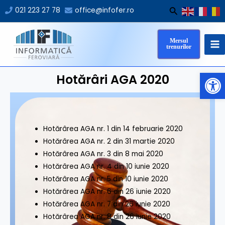
Skip
Search
021 223 27 78
office@infofer.ro
to
MA
content
Mersul
M
trenurilor
Op
Hotărâri AGA 2020
Hotărârea AGA nr. 1 din 14 februarie 2020
Hotărârea AGA nr. 2 din 31 martie 2020
Hotărârea AGA nr. 3 din 8 mai 2020
Hotărârea AGA nr. 4 din 10 iunie 2020
Hotărârea AGA nr. 5 din 10 iunie 2020
Hotărârea AGA nr. 6 din 26 iunie 2020
Hotărârea AGA nr. 7 din 26 iunie 2020
Hotărârea AGA nr. 8 din 26 iunie 2020