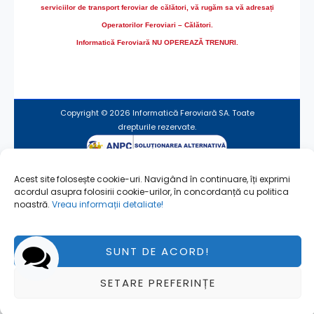
serviciilor de transport feroviar de călători, vă rugăm sa vă adresați
Operatorilor Feroviari – Călători.
Informatică Feroviară NU OPEREAZĂ TRENURI.
Copyright © 2026 Informatică Feroviară SA. Toate
drepturile rezervate.
Acest site folosește cookie-uri. Navigând în continuare, îți exprimi
Termeni de utilizare
acordul asupra folosirii cookie-urilor, în concordanță cu politica
Utilizare fişiere cookie
noastră.
Vreau informații detaliate!
SUNT DE ACORD!
Pagină actualizată la 22/01/2024
SETARE PREFERINȚE