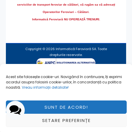
serviciilor de transport feroviar de călători, vă rugăm sa vă adresați
Operatorilor Feroviari – Călători.
Informatică Feroviară NU OPEREAZĂ TRENURI.
Copyright © 2026 Informatică Feroviară SA. Toate
drepturile rezervate.
Acest site folosește cookie-uri. Navigând în continuare, îți exprimi
Termeni de utilizare
acordul asupra folosirii cookie-urilor, în concordanță cu politica
Utilizare fişiere cookie
noastră.
Vreau informații detaliate!
SUNT DE ACORD!
Pagină actualizată la 22/01/2024
SETARE PREFERINȚE