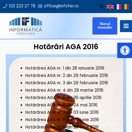
Skip
Search
021 223 27 78
office@infofer.ro
to
MA
content
Mersul
M
trenurilor
Op
Hotărâri AGA 2016
Hotărârea AGA nr. 1 din 28 ianuarie 2016
Hotărârea AGA nr. 2 din 29 februarie 2016
Hotărârea AGA nr. 3 din 29 februarie 2016
Hotărârea AGA nr. 4 din 29 martie 2016
Hotărârea AGA nr. 5 din 26 aprilie 2016
Hotărârea AGA nr. 6 din 24 mai 2016
Hotărârea AGA nr. 7 din 03 iunie 2016
Hotărârea AGA nr. 8 din 03 iunie 2016
Hotărârea AGA nr. 9 din 23 iunie 2016