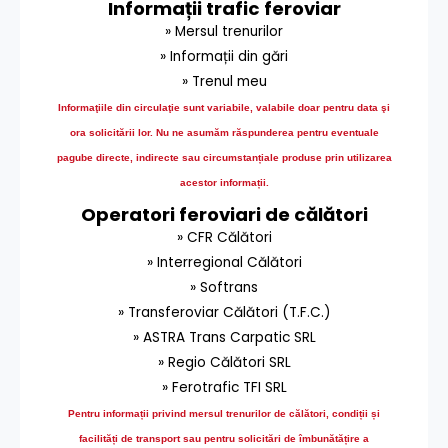
Informații trafic feroviar
» Mersul trenurilor
» Informații din gări
» Trenul meu
Informaţiile din circulaţie sunt variabile, valabile doar pentru data şi
ora solicitării lor.
Nu ne asumăm răspunderea pentru eventuale
pagube directe, indirecte sau circumstanțiale produse prin utilizarea
acestor informații.
Operatori feroviari de călători
» CFR Călători
» Interregional Călători
» Softrans
» Transferoviar Călători (T.F.C.)
» ASTRA Trans Carpatic SRL
» Regio Călători SRL
» Ferotrafic TFI SRL
Pentru informații privind mersul trenurilor de călători, condiții și
facilități de transport sau pentru solicitări de îmbunătățire a