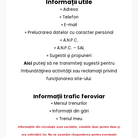
Informații utile
» Adresa
» Telefon
» E-mail
» Prelucrarea datelor cu caracter personal
» A.N.P.C.
» A.N.P.C. – SAL
» Sugestii și propuneri
Aici
puteţi să ne transmiteţi sugestii pentru
îmbunătăţirea activităţii sau reclamaţii privind
funcţionarea site-ului.
Informații trafic feroviar
» Mersul trenurilor
» Informații din gări
» Trenul meu
Informaţiile din circulaţie sunt variabile, valabile doar pentru data şi
ora solicitării lor.
Nu ne asumăm răspunderea pentru eventuale