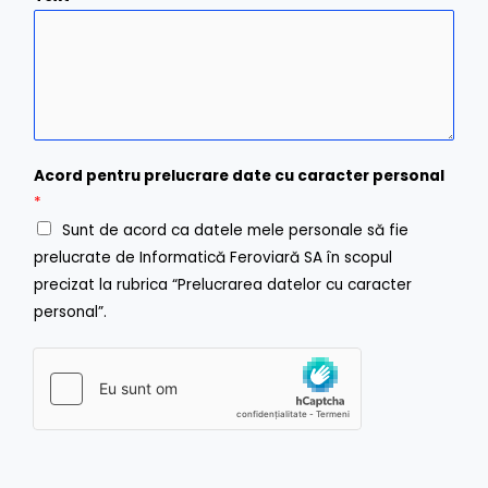
a
n
i
f
l
i
r
m
E
m
Acord pentru prelucrare date cu caracter personal
a
i
*
l
Sunt de acord ca datele mele personale să fie
prelucrate de Informatică Feroviară SA în scopul
precizat la rubrica “Prelucrarea datelor cu caracter
personal”.