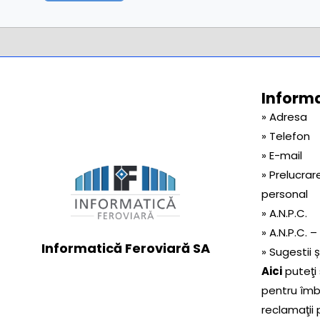
Informaț
» Adresa
» Telefon
» E-mail
» Prelucrar
personal
» A.N.P.C.
» A.N.P.C. –
Informatică Feroviară SA
» Sugestii 
Aici
puteţi 
pentru îmbu
reclamaţii 