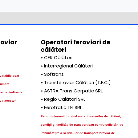
roviar
Operatori feroviari de
călători
» CFR Călători
» Interregional Călători
» Softrans
 valabile doar
» Transferoviar Călători (T.F.C.)
sumăm
» ASTRA Trans Carpatic SRL
ecte, indirecte
» Regio Călători SRL
rea acestor
» Ferotrafic TFI SRL
Pentru informații privind mersul trenurilor de călători,
condiții și facilități de transport sau pentru solicitări de
îmbunătățire a serviciilor de transport feroviar de