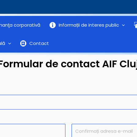
nanţa corporativă
Informații de interes public
ală
Contact
Formular de contact AIF Clu