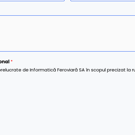
C
o
n
f
i
r
m
E
m
sonal
*
a
elucrate de Informatică Feroviară SA în scopul precizat la r
i
l