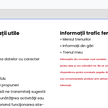
ii utile
Informații trafic fe
» Mersul trenurilor
» Informații din gări
» Trenul meu
ea datelor cu caracter
Informaţiile din circulaţie sunt variabile,
pentru data şi ora solicitării lor.
Nu ne a
răspunderea pentru eventuale pagube dir
 SAL
sau circumstanțiale produse prin utiliza
și propuneri
informații.
să ne transmiteţi sugestii
nătăţirea activităţii sau
privind funcţionarea site-