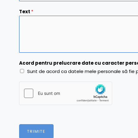
E
Text
*
m
a
i
l
Acord pentru prelucrare date cu caracter per
Sunt de acord ca datele mele personale să fie pr
TRIMITE