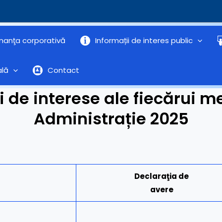
nanţa corporativă
Informații de interes public
ală
Contact
și de interese ale fiecărui m
Administrație 2025
Declaraţia de
avere