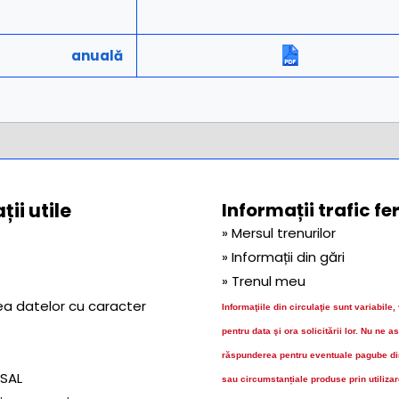
anuală
ii utile
Informații trafic fe
» Mersul trenurilor
» Informații din gări
» Trenul meu
ea datelor cu caracter
Informaţiile din circulaţie sunt variabile,
pentru data şi ora solicitării lor.
Nu ne a
răspunderea pentru eventuale pagube dir
 SAL
sau circumstanțiale produse prin utiliza