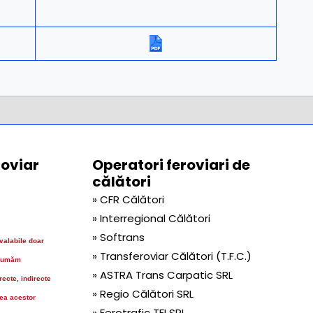
roviar
Operatori feroviari de
călători
» CFR Călători
» Interregional Călători
» Softrans
 valabile doar
» Transferoviar Călători (T.F.C.)
sumăm
» ASTRA Trans Carpatic SRL
ecte, indirecte
» Regio Călători SRL
rea acestor
» Ferotrafic TFI SRL