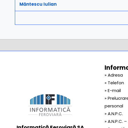
Măntescu Iulian
Informaț
» Adresa
» Telefon
» E-mail
» Prelucrar
personal
» A.N.P.C.
» A.N.P.C. –
Informatică Feroviară SA