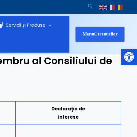
Search
Servicii și Produse
Mersul trenurilor
Op
embru al Consiliului de
Declaraţia de
interese