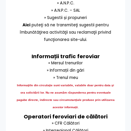
» A.N.P.C.
» A.N.P.C. – SAL
» Sugestii și propuneri
Aici
puteţi să ne transmiteţi sugestii pentru
îmbunătăţirea activităţii sau reclamaţii privind
funcţionarea site-ului.
Informații trafic feroviar
» Mersul trenurilor
» Informații din gări
» Trenul meu
Informaţiile din circulaţie sunt variabile, valabile doar pentru data şi
ora solicitării lor.
Nu ne asumăm răspunderea pentru eventuale
pagube directe, indirecte sau circumstanțiale produse prin utilizarea
acestor informații.
Operatori feroviari de călători
» CFR Călători
» Interregional Călători