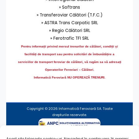
» Softrans
» Transferoviar Călători (T.F.C.)
» ASTRA Trans Carpatic SRL
» Regio Călători SRL
» Ferotrafic TFI SRL
Pentru informații privind mersul trenurilor de călători, condiții și
facilități de transport sau pentru solicitări de îmbunătățire a
serviciilor de transport feroviar de călători, vă rugăm sa vă adresați
Operatorilor Feroviari – Călători.
Informatică Feroviară NU OPEREAZĂ TRENURI.
Copyright © 2026 Informatică Feroviară SA. Toate
drepturile rezervate.
Acest site folosește cookie-uri. Navigând în continuare, îți exprimi